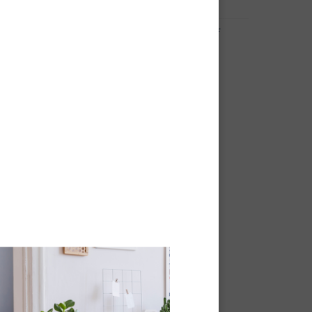
-
Pdf
Fiche technique -
Pdf