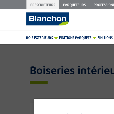
PRESCRIPTEURS
PARQUETEURS
PROFESSION
Skip
to
Content
BOIS EXTÉRIEURS
FINITIONS PARQUETS
FINITIONS
Boiseries intérie