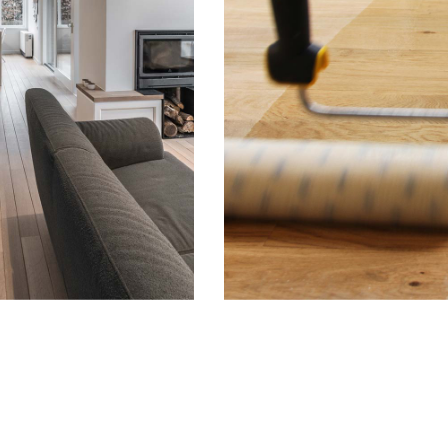
Colle à Bois Extérieure
Colle à Bois Rapi
Colle vinylique blanche pour
Colle vinylique blanche
ssemblage et le placage de tous
l'assemblage de tous les
les bois,contreplaqués ou
intérieurs,contreplaqués,a
omérés extérieurs et intérieurs.
et placage des stratif