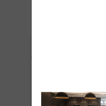
Huile-Cire dure Solid'Oil™
Huile-Cire Dure monocouche High
K
Solid,protection et mise en couleur
des parquets et planchers
Fiche technique -
Pdf