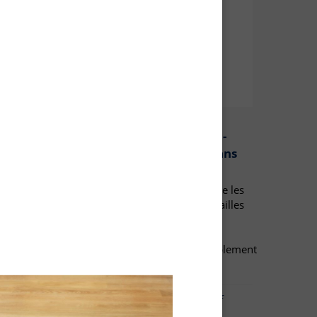
Mastic Bois POUDRE bi-
composant avec eau - Sans
ubles,
odeur
eries
Le Mastic Bois Poudre rebouche les
trous et les fissures de toutes tailles
et reconstitue des parties
manquantes.
Menuiserie,agencement,ameublement
et ébénisterie.
-
Pdf
Fiche technique -
Pdf