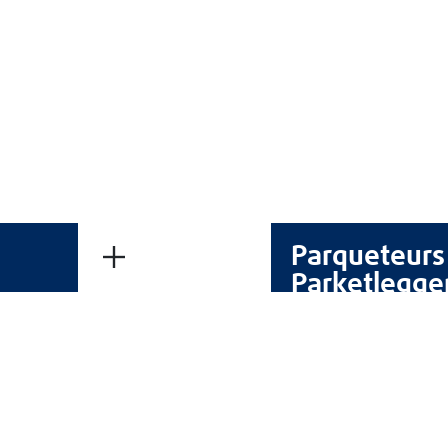
Fiche technique -
Pdf
Fiche technique 
Parqueteurs
Parketlegge
astic Bois Tube - Prêt à
Pâte à Rénover - b
l'emploi
composant avec 
 Mastic Bois rebouche les gros
La Pâte à Rénover
trous et les fissures sans
rebouche,reconstitue et end
retrait,jusqu'à 1cm.
types de supports utilisés
uiserie,agencement,ameublement
rénovation -
et ébénisterie.
bois,métal,plâtre,béton,c