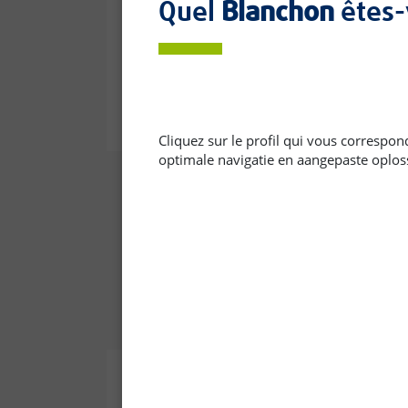
Quel
Blanchon
êtes-
Cliquez sur le profil qui vous correspon
optimale navigatie en aangepaste oplos
Huile Environnement
Huile d'imprégnation en phase
aqueuse conforme aux exigences
environnementales de l'Écolabel
Européen