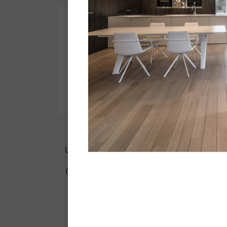
Pâte à Bois - Prêt à l'emploi
La Pâte à Bois rebouche les rayures,
les fissures fines, les petits trous
l'a
(trous de vers, de clous) sans retrait
ni fissures, jusqu'à 5mm.
aggl
Menuiserie, agencement,
ameublement et ébénisterie.