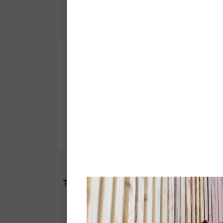
Fiche technique -
Pdf
Vieillisseur Bois
Teinte positive à effet réactif : patine
et accentue les contrastes du
veinage