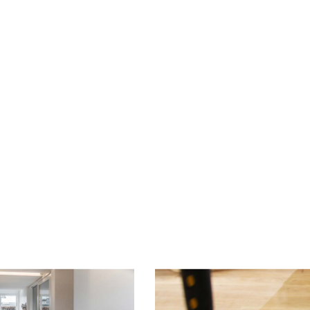
Zeer Lang Houdende
Teinte à Bois
Lazuurverf Milieu
Teinte pour parquets, me
rachtig en milieuvriendelijk.
plans de travail et bois
intérieures.
Fiche technique -
Pdf
Fiche technique 