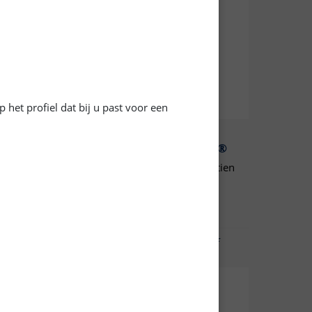
 het profiel dat bij u past voor een
rcé
Cire Liquide Carbamex®
ur la
Cire Liquide destinée à l'entretien
 des bois
des bois cirés.
-
Pdf
Fiche technique -
Pdf