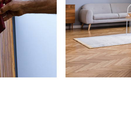
FICHES TECHNIQUES
FICHES DE SÉCURITÉ
À PROPOS DE BLANCHON
Groupe Blanchon
Recrutement
LIENS UTILES
Contacts