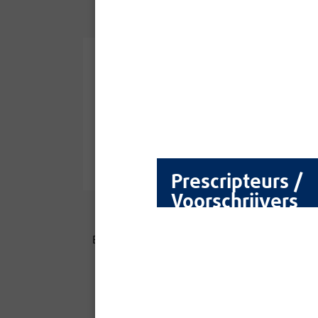
Fiche technique -
Pdf
Prescripteurs /
Voorschrijvers
Fond Dur Préplast®
M
Bouche-pores traditionnel de haute
qualité,pour préparation des bois
Le
intérieurs avant finition
Men