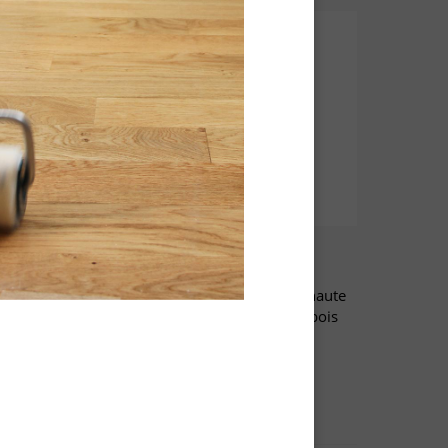
de
Fond Dur Aqua
 pour
Bouches-pores sans odeur de haute
 bois
qualité,pour préparation des bois
gglomérés
intérieurs avant finition
iés