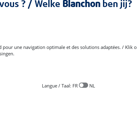
vous ? / Welke
Blanchon
ben jij?
d pour une navigation optimale et des solutions adaptées. / Klik op
singen.
Huile-Cire
Vernis Gel Biosou
Imprégnation,décoration et
Vernis gel biosourcé po
protection des parquets et
décoration et la protection
Langue / Taal: FR
NL
planchers
intérieurs
Fiche technique -
Pdf
Fiche technique 