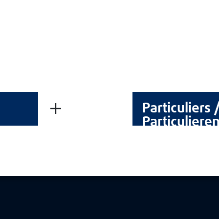
CGV
Mentions Légales
Politique de cookies
ndent
Politique de protection des données
REJOIGNEZ-NOUS
04
Particuliers 
Particuliere