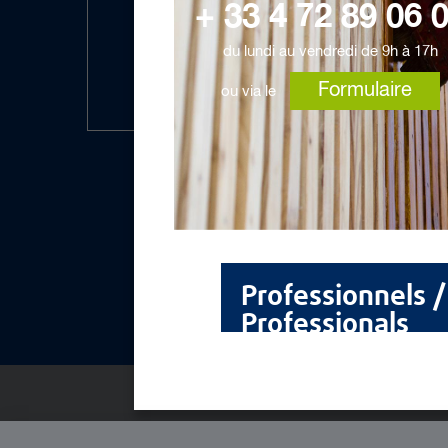
+ 33 4 72 89 06 
du lundi au vendredi de 9h à 17h
Formulaire
ou via le
Professionnels /
Professionals