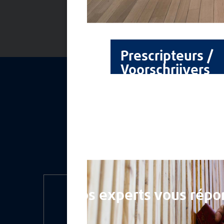
Prescripteurs /
Voorschrijvers
Nos experts vous répo