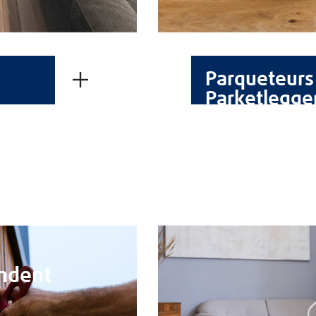
FICHES TECHNIQUES
FICHES DE SÉCURITÉ
Parqueteurs
Parketlegge
À PROPOS DE BLANCHON
Groupe Blanchon
Recrutement
LIENS UTILES
Contacts
CGV
Mentions Légales
Politique de cookies
ndent
Politique de protection des données
REJOIGNEZ-NOUS