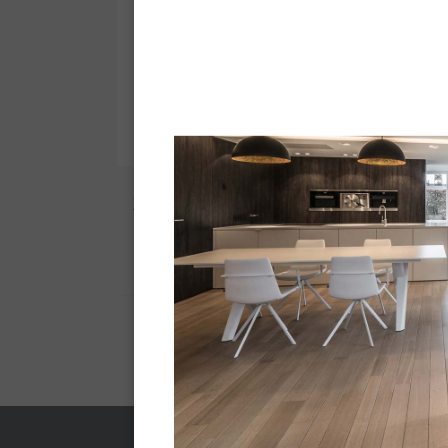
Zeer Lang Houdende Lazuurverf
Milieu
Krachtig en milieuvriendelijk.
Fiche technique -
Pdf