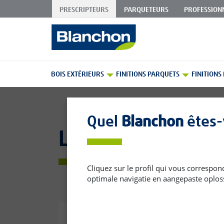
PRESCRIPTEURS
PARQUETEURS
PROFESSION
Skip
to
Content
BOIS EXTÉRIEURS
FINITIONS PARQUETS
FINITIONS
Quel
Blanchon
êtes-
Lasures
Cliquez sur le profil qui vous correspon
optimale navigatie en aangepaste oplos