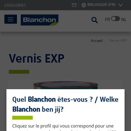
BELGIQUE (FR)
CATÉGORIES
Skip
Search
FR
NL
to
Content
Accueil
Vernis EXP
Vernis EXP
Skip
to
the
Quel
Blanchon
êtes-vous ? / Welke
end
of
Blanchon
ben jij?
the
images
Cliquez sur le profil qui vous correspond pour une
gallery