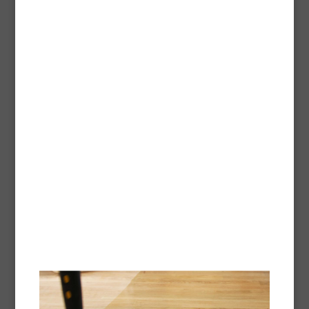
menuiseries Anti-UV forte concentration Haute
résistance Excellente adhérence sur bois exotiques
Extérieur-Intérieur
Informations réglementaires
EUH210 Fiche de données de sécurité disponible sur demande.
Contient des produits biocides (conservateur) :
Contient MELANGE DE: 5-CHLORO-2-METHYL-2H-ISOTHIAZOL-3-
ONE ; 2-METHYL-2H-ISOTHIAZOL-3-ONE (3:1) Peut produire une
réaction allergique.
Contient 1,2-BENZISOTHIAZOL-3(2H)-ONE Peut produire une
réaction allergique.
Ecolabel FR/044/011