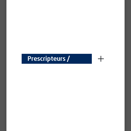
Documents
Télécharger la Fiche Technique - Vernis EXP
Prescripteurs /
Sécurité
Voorschrijvers
Voir la fiche de données de sécurité
Bénéfices
Résines polyuréthanes en phase aqueuse Sans
odeur Finition et embellissement des boiseries et