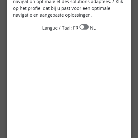
navigation optimale et des solutions adaptées. / Klik
op het profiel dat bij u past voor een optimale
navigatie en aangepaste oplossingen.
Langue / Taal: FR
NL
Skip
to
the
beginning
12 m²/L/couche
of
Rendement indicatif :
the
images
Finition aqua-
gallery
polyuréthane,embellissement et
haute protection des boiseries et
menuiseries
Grâce à ses résines Aqua-Polyuréthane spéciales,le