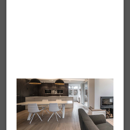
Vernis EXP garde une grande souplesse,qui lui permet
de suivre des variations dimensionnelles des bois,se
produisant,en extérieur,lors des changements de
température. Par son garnissement extraordinaire,le
Vernis EXP apporte une protection maximale aux
boiseries et menuiseries extérieures et intérieures de
bâtiments : volets,portes,fenêtres… Ses performances
techniques et sa formulation répondent aux critères
écologiques les plus sévères. Le "tendu" remarquable de
ses résines polyuréthanes en phase aqueuse lui procure
un fini exceptionnel sur meubles et boiseries. Le Vernis
EXP offre ainsi des possibilités d'embellissement grâce à
3 aspects incolores et 4 tons bois satinés.
Nuancier