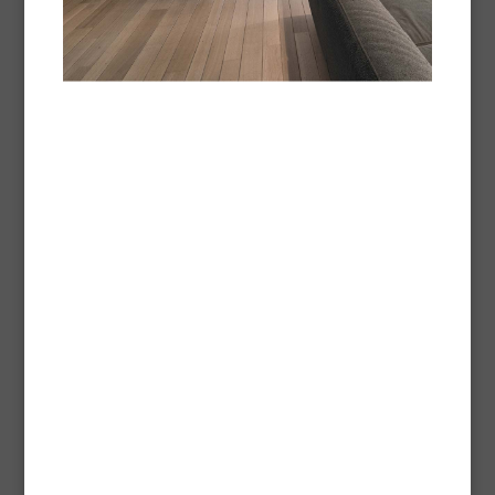
Aspect
Satiné
Mat
Brillant
Conditionnement
1L
2,5L