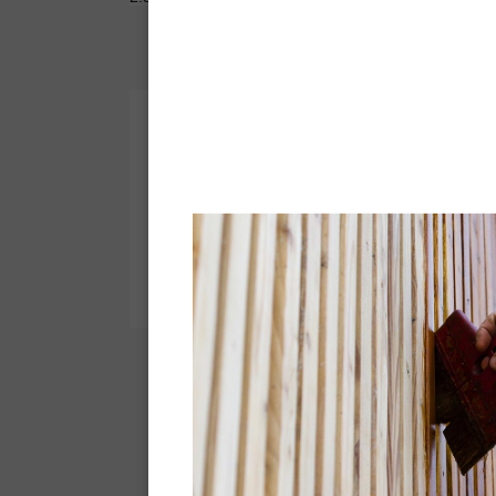
Dorure Extérieure Intérieure -
Peinture décorative
Dorure de hautes performances
pour la décoration de tous les
supports*