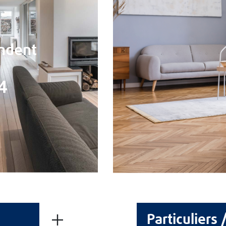
Contacts
CGV
Mentions Légales
Politique de cookies
ndent
Politique de protection des données
REJOIGNEZ-NOUS
4
Particuliers 