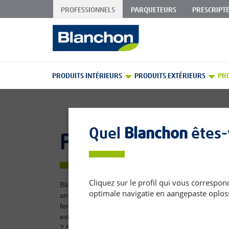
PROFESSIONNELS
PARQUETEURS
PRESCRIPT
Skip
to
Content
PRODUITS INTÉRIEURS
PRODUITS EXTÉRIEURS
PR
Quel
Blanchon
êtes-
Peintures
Cliquez sur le profil qui vous correspon
Blanchon vous propose une gamme de produits dédié
optimale navigatie en aangepaste oplos
antirouilles, teintées ou incolores afin de sublimer to
fer) mais également des peintures opacifiantes, hyd
extérieures. Cette gamme professionnelle de peintur
2.5 litres).