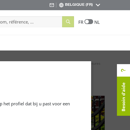
BELGIQUE (FR)
Search
FR
NL
oduits extérieurs
Peintures & Vernis spéciaux
Peintures
Besoin d’aide
 het profiel dat bij u past voor een