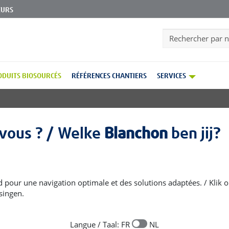
EURS
Search
ODUITS BIOSOURCÉS
RÉFÉRENCES CHANTIERS
SERVICES
Accueil
Pr
vous ? / Welke
Blanchon
ben jij?
d pour une navigation optimale et des solutions adaptées. / Klik op
e aux peintures extérieures. Des peintures multi-supports,
singen.
utes les ferronneries et autres métaux (grille, portail, mobilier en
rofuges et microporeuses pour tous les bois et boiseries
es est disponible en plusieurs conditionnements (pots de 0.5 à
Langue / Taal: FR
NL