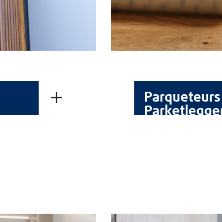
Parqueteurs
Parketlegge
FICHES TECHNIQUES
FICHES DE SÉCURITÉ
À PROPOS DE BLANCHON
Groupe Blanchon
Recrutement
LIENS UTILES