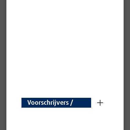
Parketlak één- of tweecomponent, aanbevolen voor
drukbelopen parketvloeren.
Technische fiche -
Pdf
Voorschrijvers /
Prescripteurs
Aqua Poriënvuller
Geurloze poriënvuller van hoge kwaliteit voor de
voorbereiding van interieurhout vóór de afwerking