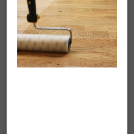
Technische fiche -
Pdf
Océanic®
Parketlak
Océanic®
is zuivere eencomponent
polyurethaan; hij biedt een zeer hoge weerstand
tegen chemische en mechanische aantasting.
Technische fiche -
Pdf