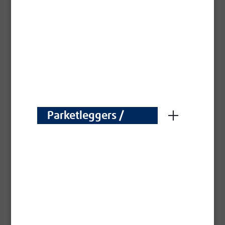
Parketleggers /
Parqueteurs
Poriënvuller Préplast®
Traditionele poriënvuller van hoge kwaliteit om hout
binnenshuis voor te bereiden voor de afwerking
Technische fiche -
Pdf