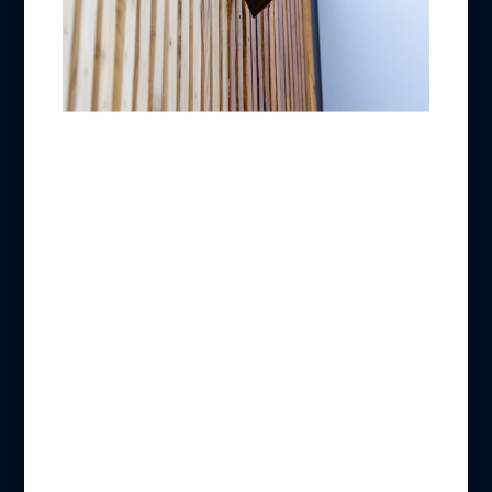
OVER BLANCHON
De Blanchon-groep
Werken bij
NUTTIGE LINKS
Contact
GCS
Wettelijke vermeldingen
Cookiebeleid
Bescherming van persoonsgegevens
MELD U AAN
NIEUWSBRIEF