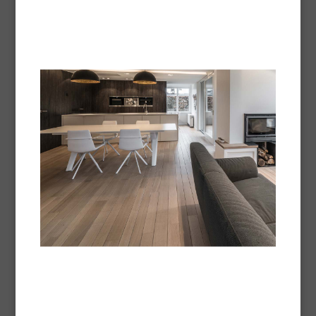
Parketlak Milieu
Nieuwe biogebaseerde samenstelling - Combineert
prestaties en ecologie
Technische fiche -
Pdf
SVP AQUA Biobased