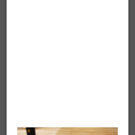
Technische fiche -
Pdf
Renovatievernis
De eerste lak zonder schuren en voor meerdere
oppervlakken. Directe hechting zonder schuren op
parket, laminaat- en pvc-vloeren.