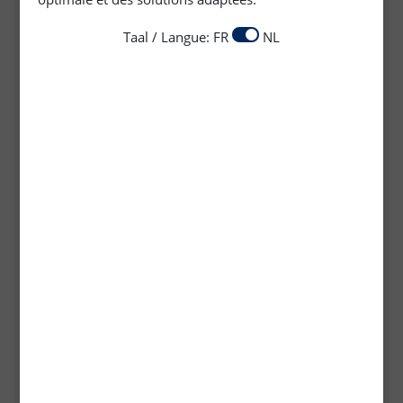
Taal / Langue: FR
NL
Parketvernis "VP"
Traditionele parketvernis - voorziet hout van een
warme uitstraling
Technische fiche -
Pdf