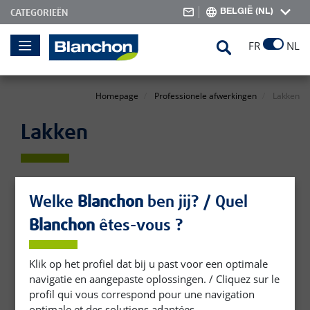
BELGIË (NL)
CATEGORIEËN
Skip
Search
FR
NL
to
Content
Homepage
Professionele afwerkingen
Lakken
Lakken
Welke
Blanchon
ben jij? / Quel
Blanchon
êtes-vous ?
Klik op het profiel dat bij u past voor een optimale
navigatie en aangepaste oplossingen. / Cliquez sur le
profil qui vous correspond pour une navigation
optimale et des solutions adaptées.