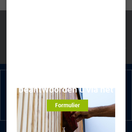
TECHNISCHE
VEILIGHEIDSINFORMATIEBL
GEGEVENSBLADEN
ADEN
Onze experts
beantwoorden u via het
Formulier