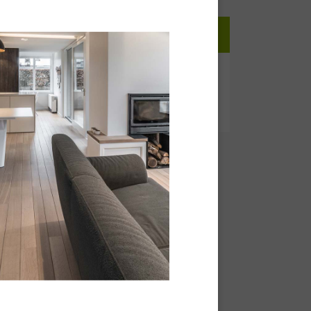
 le jaunissement Utilisable avec les
n : Belmont®,Intensiv®,Sport®,Blumor® SD et
nitial®,Up'Lacquer et Huile Parquet
lergique.