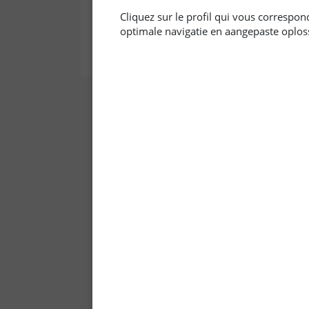
Cliquez sur le profil qui vous correspon
optimale navigatie en aangepaste oplos
Skip
to
the
beginning
of
the
images
gallery