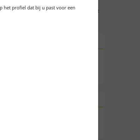
ltration des rayons UV. Il est compatible avec
 het profiel dat bij u past voor een
hon : Belmont®,Intensiv®,Sport®,Blumor® SD et
itial®,Up'Lacquer et Huile Parquet
Sécurité
centré Anti-U.V. Aqua
Voir la fiche
de données de
sécurité