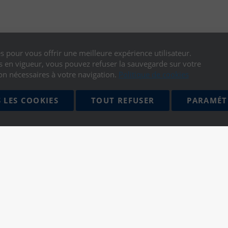
s pour vous offrir une meilleure expérience utilisateur.
en vigueur, vous pouvez refuser la sauvegarde sur votre
on nécessaires à votre navigation.
Politique de cookies
 LES COOKIES
TOUT REFUSER
PARAMÉT