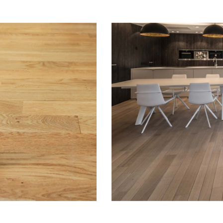
Bénéfices
Agent de filtration des rayons UV Empêche
vitrificateurs et huile Aqua Pro Blancho
TG,Chambord®,Chambord® SD,Performer,I
Environnement.
nde.
-3-ONE ; 2-METHYL-2H-ISOTHIAZOL-3-ONE (3:1) Peut produire une réaction al
 réaction allergique.