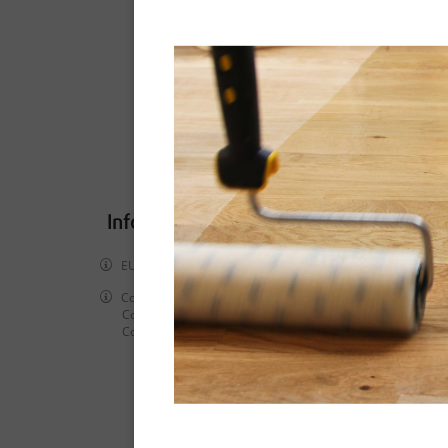
Informations réglementaires
EUH210 Fiche de données de sécurité disponible sur dema
Contient des produits biocides (conservateur) :
Contient MELANGE DE: 5-CHLORO-2-METHYL-2H-ISOTHIAZOL
Contient 1,2-BENZISOTHIAZOL-3(2H)-ONE Peut produire une