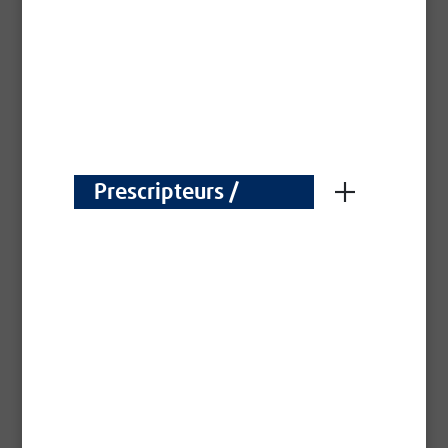
Prescripteurs /
Voorschrijvers