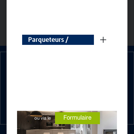
FICHES TECHNIQUES
FICHES DE SÉCURITÉ
Parqueteurs /
Parketleggers
Nos experts vous
répondent
+ 33 4 72 89 06 04
du lundi au vendredi de 9h à 17h
Formulaire
ou via le