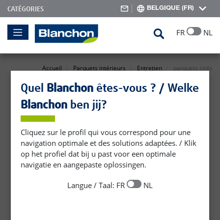
BELGIQUE (FR)
CATÉGORIES
Skip
Search
FR
NL
to
Content
Accueil
Parquets intérieurs
Entretien
parquets cirés
Quel
Blanchon
êtes-vous ? / Welke
parquets cirés
Blanchon
ben jij?
Cliquez sur le profil qui vous correspond pour une
navigation optimale et des solutions adaptées. / Klik
op het profiel dat bij u past voor een optimale
navigatie en aangepaste oplossingen.
Langue / Taal: FR
NL