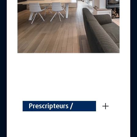
À PROPOS DE BLANCHON
Groupe Blanchon
Recrutement
LIENS UTILES
Contacts
CGV
Mentions Légales
Politique de cookies
Politique de protection des données
REJOIGNEZ-NOUS
Prescripteurs /
Voorschrijvers