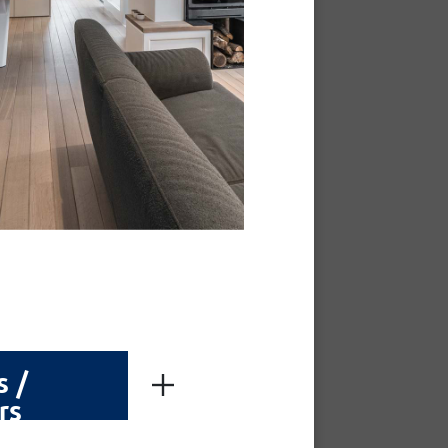
s /
rs