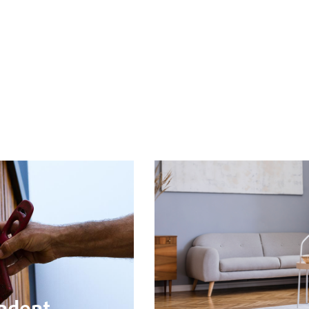
FICHES TECHNIQUES
FICHES DE SÉCURITÉ
À PROPOS DE BLANCHON
Groupe Blanchon
Recrutement
LIENS UTILES
Contacts
CGV
Mentions Légales
Politique de cookies