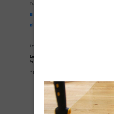
Trouvez les bornes de collectes Rekupo sur nos 
Blanchon Saint-Priest
Blanchon Saint-Denis
Le
dispositif REKUPO
permet de collecter les
pr
Le + de Blanchon
: nous avons mis en place u
la liste des produits collectés en magasin)
.
* Liquides de traitement de surface.