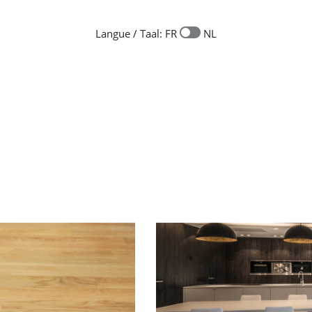
adresses :
Langue / Taal: FR
NL
oduits dit "acrylique" et "solvant"
.
n partenariat avec ECO DDS, un
3ème bac de tri
pour collecter l