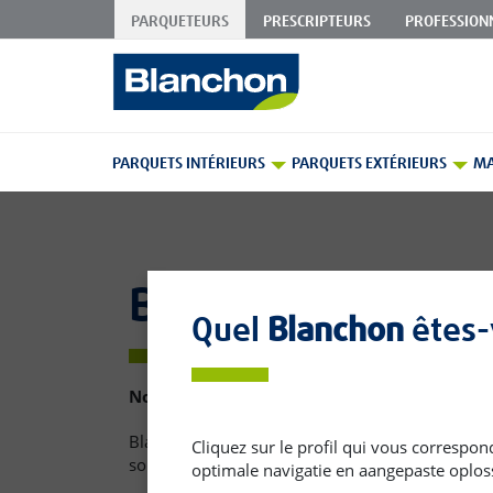
PARQUETEURS
PRESCRIPTEURS
PROFESSION
Skip
to
Content
PARQUETS INTÉRIEURS
PARQUETS EXTÉRIEURS
MA
Blanchon Pro Re
Quel
Blanchon
êtes-
Nous collectons vos emballages vides !
Blanchon, grâce à notre éco-organisme Eco DDS e
Cliquez sur le profil qui vous correspon
solution pratique et durable pour valoriser vos
optimale navigatie en aangepaste oplos