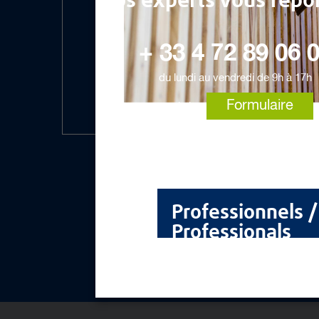
Nos experts vous répo
+ 33 4 72 89 06 
du lundi au vendredi de 9h à 17h
Formulaire
ou via le
Professionnels /
Professionals