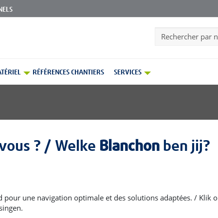
NELS
Search
TÉRIEL
RÉFÉRENCES CHANTIERS
SERVICES
kupo
vous ? / Welke
Blanchon
ben jij?
t son dispositif de collecte Rekupo, vous offre une
d pour une navigation optimale et des solutions adaptées. / Klik op
 emballages vides ou presque vides.
singen.