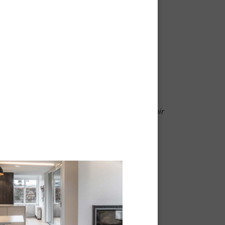
es
produits liquides* stockés en jerrican
(voir