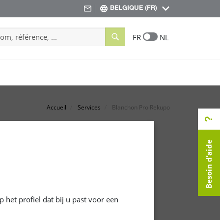
BELGIQUE (FR)
Search
FR
NL
Accueil
Services
Blanchon Pro Rekupo
Besoin d’aide
 het profiel dat bij u past voor een