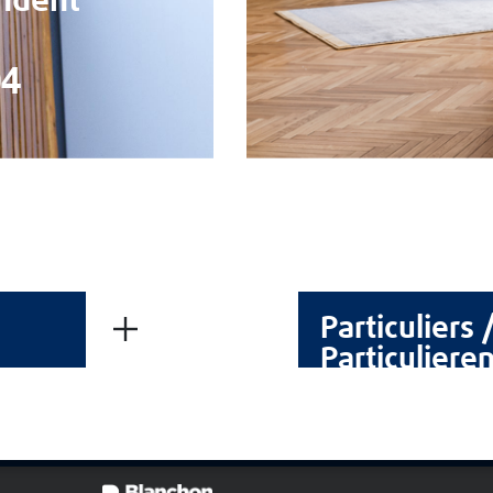
ndent
Politique de protection des données
REJOIGNEZ-NOUS
04
Particuliers 
Particuliere