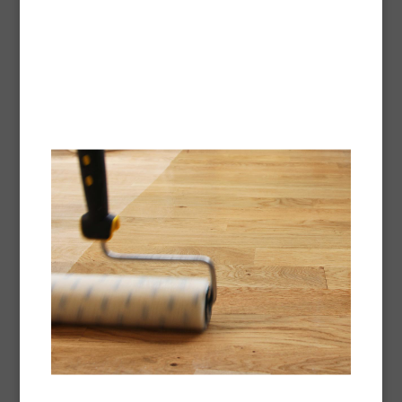
huilés en usine
L'Huile d'Entretien permet de régénérer aisément et
rapidement tous les parquets huilés (huiles
traditionnelles) et présente sans lustrage un aspect mat
naturel et uniforme. Elle possède l'agréable et discrète
odeur de la cire et est facile à appliquer sur toutes les
essences de bois couramment utilisées et
préalablement huilés sur chantier ou de manière
industrielle. Spéciale grand trafic. Dangereux. Respecter
les précautions d'emploi.
Nuancier
Conditionnement
1L
2,5L