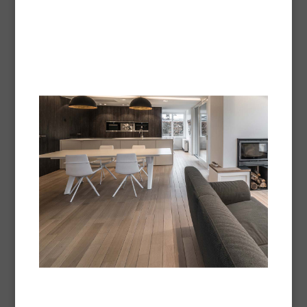
H226 Liquide et vapeurs inflammables.
H304 Peut être mortel en cas d'ingestion et de pénétration dans
les voies respiratoires.
H336 Peut provoquer somnolence ou vertiges.
EUH066 L'exposition répétée peut provoquer dessèchement ou
gerçures de la peau.
EUH211 Attention! Des gouttelettes respirables dangereuses
peuvent se former lors de la pulvérisation. Ne pas respirer les
aérosols ni les brouillards.
DANGER
Contient HYDROCARBURES, C9-C11, N-ALCANES, ISOALCANES,
CYCLIQUES,