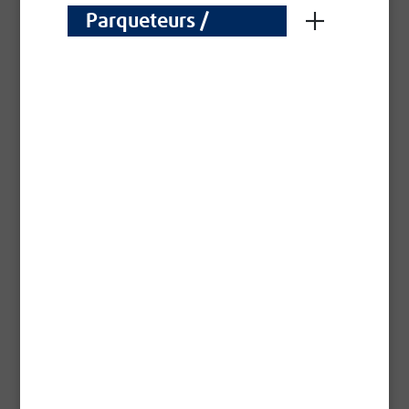
Parqueteurs /
Parketleggers
Bénéfices
Spécialement mise au point pour l'entretien de
toutes les huiles traditionnelles Blanchon Fort
pouvoir nourrissant et régénérant Pénètre
profondément dans les sols Aspect mat naturel
Contient des huiles et cires Anti-poussière
Informations réglementaires