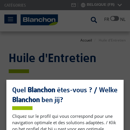
BELGIQUE (FR)
CATÉGORIES
Skip
Search
FR
NL
to
Content
Accueil
Huile d'Entretien
Huile d'Entretien
Skip
to
Quel
Blanchon
êtes-vous ? / Welke
the
Blanchon
ben jij?
end
of
the
Cliquez sur le profil qui vous correspond pour une
images
navigation optimale et des solutions adaptées. / Klik
gallery
op het profiel dat bij u past voor een optimale