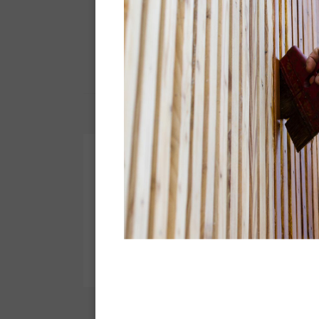
Bla
Park
p
Technische fiche -
Pdf
Powerful cleaner