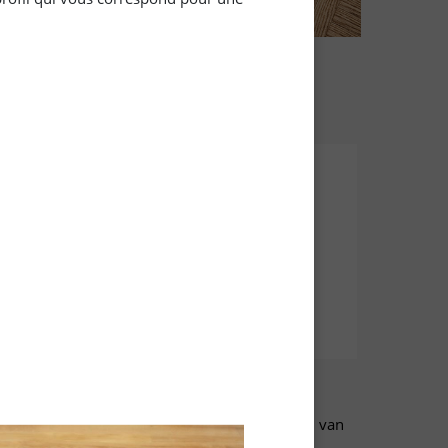
e Oil
Vloeibare was
lie,
Vloeibare was voor onderhoud van
liede
gewaxt hout.