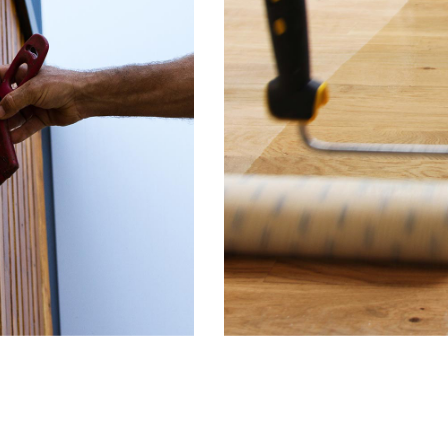
vloeren geïmpregneerd met
parketvloeren van bouwpla
nchon Hardwaxolie, Easy Oil ™,
in de fabriek afgewerkte v
etolie, Solid'Oil ™ Blanchon en
ongeacht de afwerking: trad
arketvloeren die in de fabriek
of watergedragen.
geolied zijn.
Technische fiche -
Pdf
Technische fiche 
Lagoon®