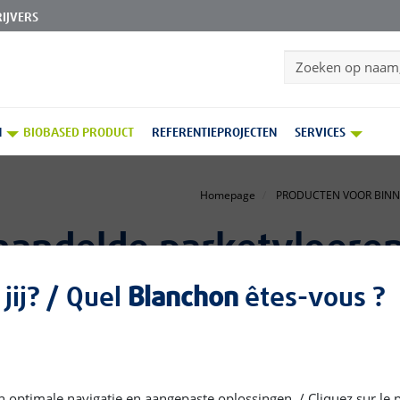
IJVERS
Search
N
BIOBASED PRODUCT
REFERENTIEPROJECTEN
SERVICES
Homepage
PRODUCTEN VOOR BIN
handelde parketvloere
jij? / Quel
Blanchon
êtes-vous ?
lde parketvloeren voorziet Blanchon in alle mogelijke
 oplossingen, van intensieve of juist milde
n. Parketvloeren die met olie of was zijn behandeld voelen
, maar moeten regelmatig worden onderhouden om hun
angrijk om geolied parket te voeden met een
een optimale navigatie en aangepaste oplossingen. / Cliquez sur le