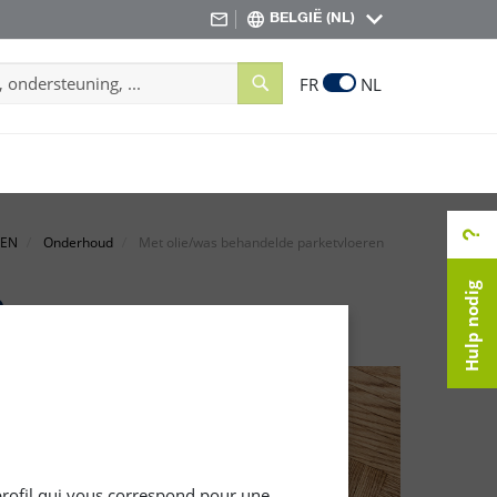
BELGIË (NL)
Search
FR
NL
NEN
Onderhoud
Met olie/was behandelde parketvloeren
Hulp nodig
n
 profil qui vous correspond pour une