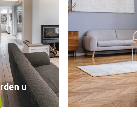
De Blanchon-groep
Werken bij
NUTTIGE LINKS
Contact
CGS
Wettelijke vermeldingen
Cookiebeleid
Bescherming van persoonsgegevens
MELD U AAN
rden u