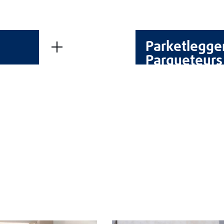
ilde universele kant-en-klare
iniger voor het onderhoud van
gelakte en geoliede vloeren
Parketlegge
Parqueteurs
Technische fiche -
Pdf
HNISCHE GEGEVENSBLADEN
VEILIGHEIDSINFORMATIEBL
OVER BLANCHON