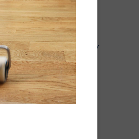
atsen en
loeren,
itioneel
-
Pdf
Technische fiche -
Pdf