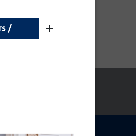
rs /
ADEN
NIEUWSBRIEF