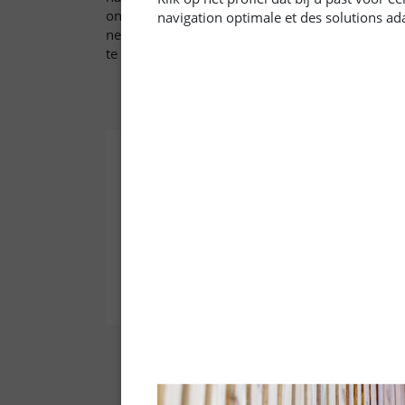
onderhoudsolie om het te beschermen tegen dagel
navigation optimale et des solutions ad
nestelen. Onze sterk impregnerende onderhoud
te bieden.
Natuurlijke Zeep
Regelmatige reiniging van alle
Sp
geoliede parketvloeren
o