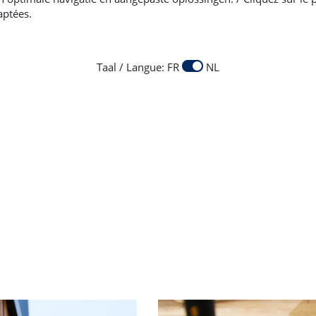
ijkse slijtage, stof en vuil dat zich tussen de planken kan
aptées.
soliën dringen in het hout door om optimale bescherming
Taal / Langue: FR
NL
Onderhoudsolie
Universal Maintenanc
eciale impregnering voor het
Universele onderhoudso
nderhoud van alle parket en
compatibel met alle geo