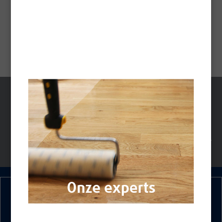
binnen- en buitenhout in maritieme omgevingen.
Technische fiche -
Pdf
TECHNISCHE
VEILIGHEIDSINFORMATIEBL
GEGEVENSBLADEN
ADEN
Onze experts
beantwoorden u via het