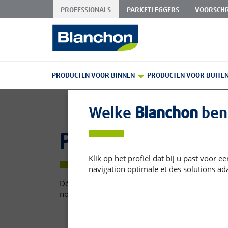
PROFESSIONALS
PARKETLEGGERS
VOORSCHR
Skip
to
Content
PRODUCTEN VOOR BINNEN
PRODUCTEN VOOR BUITE
Welke
Blanchon
ben 
Parquets
Klik op het profiel dat bij u past voor 
navigation optimale et des solutions ad
Découvrez la gamme Dr. Schutz spécialisée dans l
nos produits répondent aux besoins des professio