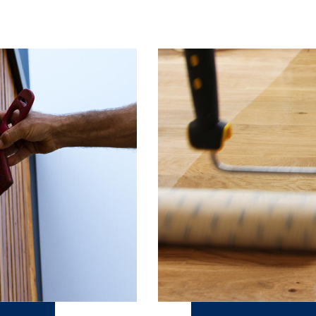
mme, rendez-vous
ICI
.
selectie.
HNISCHE GEGEVENSBLADEN
VEILIGHEIDSINFORMATIEBL
OVER BLANCHON
De Blanchon-groep
Werken bij
NUTTIGE LINKS