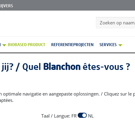
IJVERS
Search
N
BIOBASED PRODUCT
REFERENTIEPROJECTEN
SERVICES
jij? / Quel
Blanchon
êtes-vous ?
Homepage
PRODUCTEN VOOR BINNEN
Dr. Schutz – P
een optimale navigatie en aangepaste oplossingen. / Cliquez sur le
aptées.
'entretien et de la protection des sols parquets. Conçus pour pro
nnels. Dr. Schutz propose des solutions efficaces pour nettoyer, 
Taal / Langue: FR
NL