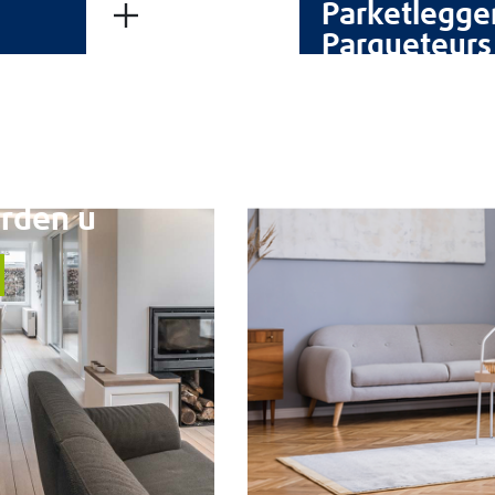
Parketlegge
Contact
Parqueteurs
CGS
Wettelijke vermeldingen
Cookiebeleid
Bescherming van persoonsgegevens
MELD U AAN
rden u