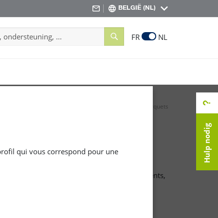
BELGIË (NL)
Search
FR
NL
our l'entretien des sols et textiles d'ameublement
Parquets
Hulp nodig
 profil qui vous correspond pour une
longer la beauté et la durabilité des revêtements,
raviver et protéger les surfaces en parquet.