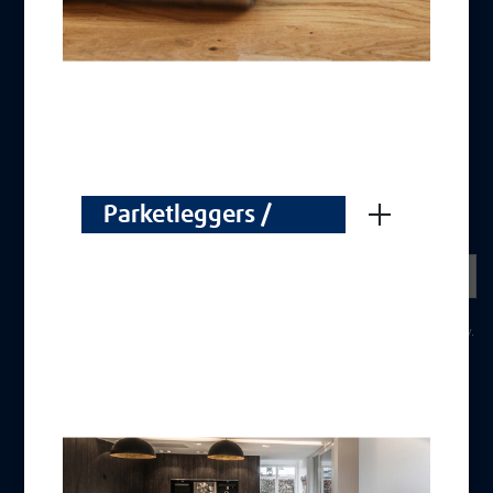
Bescherming van persoonsgegevens
MELD U AAN
NIEUWSBRIEF
Parketleggers /
Parqueteurs