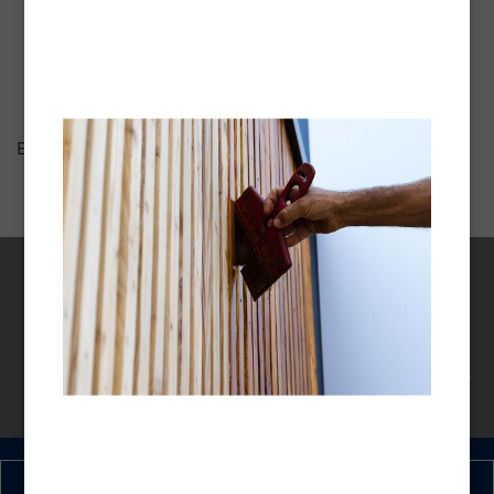
Hout is een levend materiaal dat verzorging nodig heeft.
Blanchon ontwikkelde een assortiment producten voor
onderhoud, behandeling en bescherming van houten
terrassen en vloeren en ander horizontaal buitenhout.
Er zijn geen producten die overeenkomen met de selectie.
TECHNISCHE
VEILIGHEIDSINFORMATIEBL
GEGEVENSBLADEN
ADEN
Onze experts