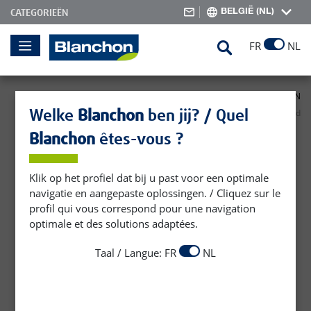
BELGIË (NL)
CATEGORIEËN
Skip
Search
FR
NL
to
Content
Homepage
PRODUCTEN VOOR BUITEN
Bescherming en decoratie van houten terrassen
Onderhoud
Welke
Blanchon
ben jij? / Quel
Blanchon
êtes-vous ?
Onderhoud
Klik op het profiel dat bij u past voor een optimale
navigatie en aangepaste oplossingen. / Cliquez sur le
profil qui vous correspond pour une navigation
optimale et des solutions adaptées.
Taal / Langue: FR
NL