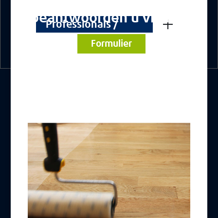
beantwoorden u via het
Professionals /
Professionnels
Formulier
OVER BLANCHON
De Blanchon-groep
Werken bij
NUTTIGE LINKS
Contact
CGS
Wettelijke vermeldingen
Cookiebeleid