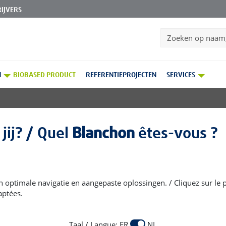
IJVERS
Search
N
BIOBASED PRODUCT
REFERENTIEPROJECTEN
SERVICES
Homepage
P
jij? / Quel
Blanchon
êtes-vous ?
n ondergronden en voor stenen buitenvloeren en -muren.
een optimale navigatie en aangepaste oplossingen. / Cliquez sur le
aptées.
Taal / Langue: FR
NL