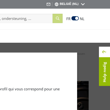
BELGIË (NL)
Search
FR
NL
RODUCTEN VOOR BUITEN
Speciaalvernissen
Vernissen
Hulp nodig
 profil qui vous correspond pour une