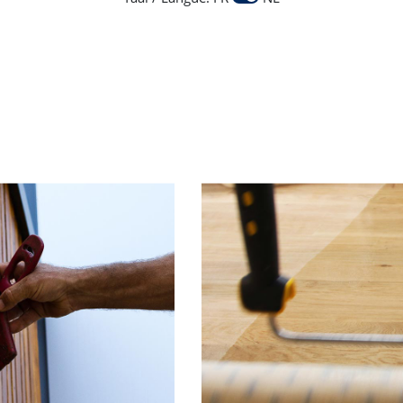
Metaalvernis
eschermende vernis voor alle
metalen buitenshuis - Aqua
geurloos