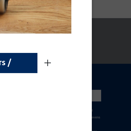
ADEN
rs /
NIEUWSBRIEF