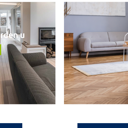
Wettelijke vermeldingen
Cookiebeleid
Bescherming van persoonsgegevens
MELD U AAN
rden u