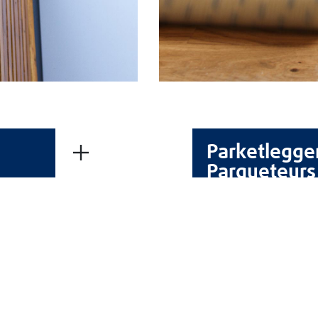
HNISCHE GEGEVENSBLADEN
VEILIGHEIDSINFORMATIEBL
Parketlegge
Parqueteurs
OVER BLANCHON
De Blanchon-groep
Werken bij
NUTTIGE LINKS
Contact
CGS