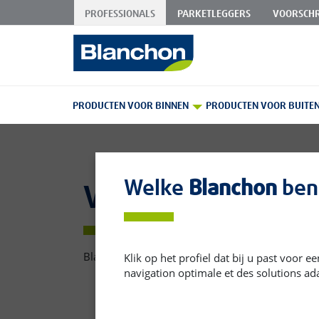
PROFESSIONALS
PARKETLEGGERS
VOORSCHR
Skip
to
Content
PRODUCTEN VOOR BINNEN
PRODUCTEN VOOR BUITE
Welke
Blanchon
ben 
Vernissen
Blanchon biedt speciale vernissen voor metale
Klik op het profiel dat bij u past voor 
navigation optimale et des solutions ad