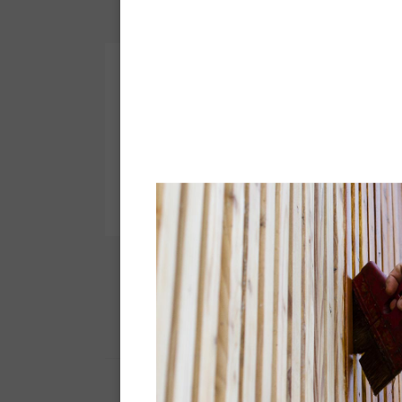
Steenvernis - Baksteenvernis
Maakt stenen, bakstenen en
B
klinkers waterdicht
Technische fiche -
Pdf