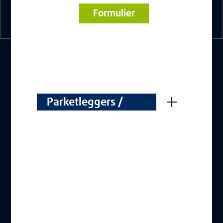
Formulier
OVER BLANCHON
De Blanchon-groep
Parketleggers /
Werken bij
Parqueteurs
NUTTIGE LINKS
Contact
CGS
Wettelijke vermeldingen
Cookiebeleid
Bescherming van persoonsgegevens