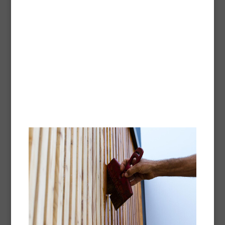
Verticale oppervlakken, zoals houten gevelbekleding,
hekken, poorten, schuttingen, trellisschermen en luiken,
worden vaak aangetast en beschadigd door uv-straling.
Met behulp van haar eigen onderzoeks- en innovatielab
ontwikkelde Blanchon een assortiment producten met
krachtige uv-bescherming voor alle soorten verticaal
hout.