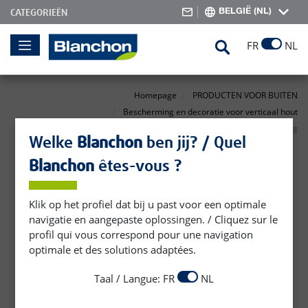
BELGIË (NL)
CATEGORIEËN
Skip
Search
FR
NL
to
Content
Homepage
PRODUCTEN VOOR BUITEN
Bescherming en decoratie voor verticaal hout
Bescherming tegen uv-straling
Welke
Blanchon
ben jij? / Quel
Bescherming tegen uv-
Blanchon
êtes-vous ?
straling
Klik op het profiel dat bij u past voor een optimale
navigatie en aangepaste oplossingen. / Cliquez sur le
profil qui vous correspond pour une navigation
optimale et des solutions adaptées.
Taal / Langue: FR
NL