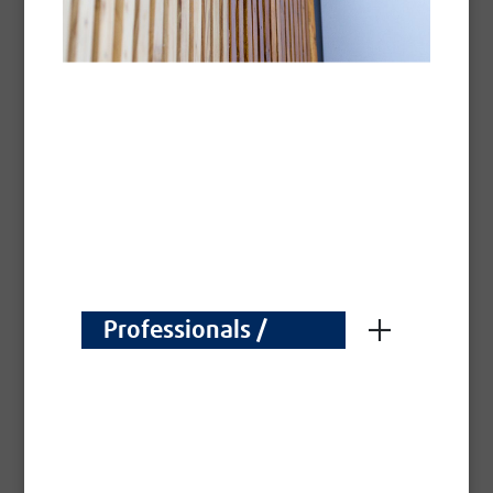
Anti-UV Protector Wandbekleding
Kleurloze uv-bescherming VERTICAAL HOUTWERK
Technische fiche -
Pdf
Professionals /
Professionnels
Anti-Uv Conditioner