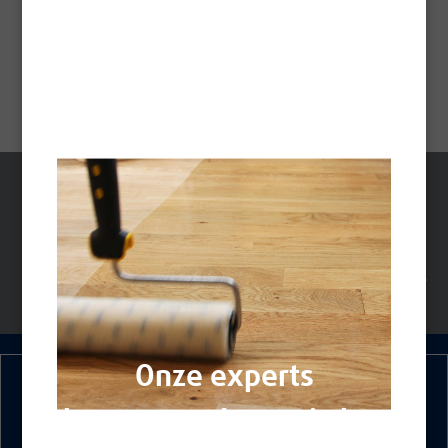
Anti-UV-impregnering van de volgende generatie
Technische fiche -
Pdf
TECHNISCHE
VEILIGHEIDSINFORMATIEBL
GEGEVENSBLADEN
ADEN
Onze experts
beantwoorden u via het