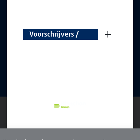
Voorschrijvers /
Prescripteurs
Alle rechten voorbehouden
BELGIË (NL)