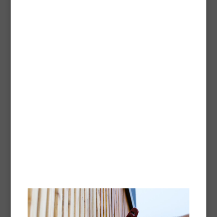
Regelmatige reiniging van alle geoliede parketvloeren
Technische fiche -
Pdf
Onderhoudsolie
Speciale impregnering voor het onderhoud van alle
parket en vloeren geïmpregneerd met Blanchon
Hardwaxolie, Easy Oil ™, Parketolie, Solid'Oil ™