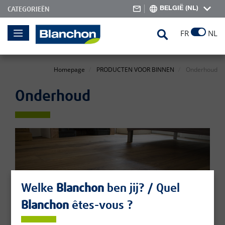
BELGIË (NL)
CATEGORIEËN
Skip
Search
FR
NL
to
Content
Homepage
PRODUCTEN VOOR BINNEN
Onderhoud
Onderhoud
Welke
Blanchon
ben jij? / Quel
Blanchon
êtes-vous ?
Om een met olie, was of lak behandelde parketvloer