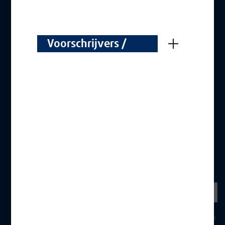
NUTTIGE LINKS
Contact
CGS
Voorschrijvers /
Wettelijke vermeldingen
Prescripteurs
Cookiebeleid
Bescherming van persoonsgegevens
MELD U AAN
NIEUWSBRIEF