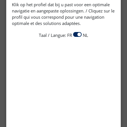
Klik op het profiel dat bij u past voor een optimale
mooi te houden, moet de vloer met de juiste producten
worden onderhouden. Blanchon biedt een uitgebreid
navigatie en aangepaste oplossingen. / Cliquez sur le
assortiment van onderhoudsproducten aan voor houten
profil qui vous correspond pour une navigation
en parketvloeren. Deze producten zijn afgestemd op de
optimale et des solutions adaptées.
specifieke afwerking van de vloer. De onderhoudsoliën
bieden bescherming en zorgen ervoor dat een houten of
Taal / Langue: FR
NL
parketvloer er weer als nieuw uitziet.
Natuurlijke Zeep