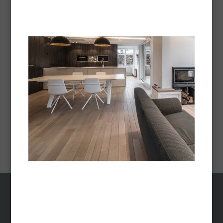
Polish Protector
Beschermt en verfraait glanzende of gesatineerde
oppervlakken die onderhevig zijn aan intensief
gebruik.
Technische fiche -
Pdf