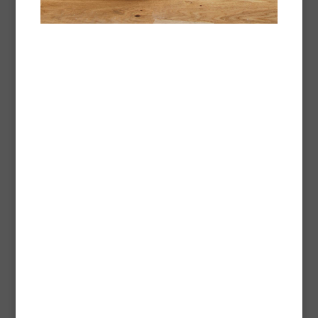
Powerful cleaner
Verwijdert moeilijke vlekken van geoliede vloeren die
bestand zijn tegen gewone schoonmaakmiddelen.
Technische fiche -
Pdf