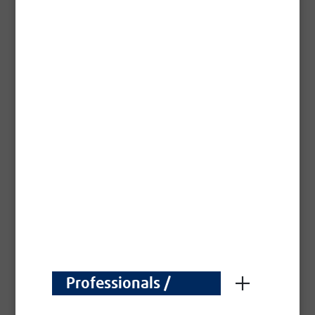
fabriek afgewerkte vloeren, ongeacht de afwerking:
traditioneel of watergedragen.
Technische fiche -
Pdf
Renovatievernis
Professionals /
De eerste lak zonder schuren en voor meerdere
Professionnels
oppervlakken. Directe hechting zonder schuren op