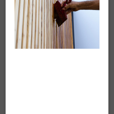
Blanchon en parketvloeren die in de fabriek geolied
zijn.
Technische fiche -
Pdf
Universal Maintenance Oil
Universele onderhoudsolie, compatibel met alle
geoliede parketvloeren van bouwplaatsen en in de