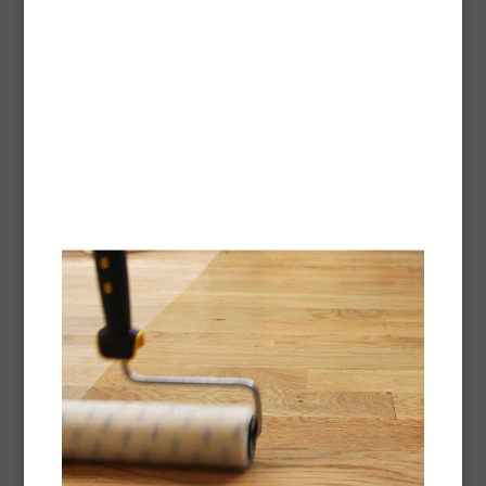
Technische fiche -
Pdf
Vloeibare was
Vloeibare was voor onderhoud van gewaxt hout.
Technische fiche -
Pdf